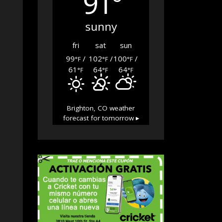
91°
sunny
fri
sat
sun
99
/
102
/
100
/
°F
°F
°F
61
64
64
°F
°F
°F
Brighton, CO
weather
forecast for tomorrow ▸