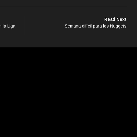
Read Next
 la Liga
Semana difícil para los Nuggets