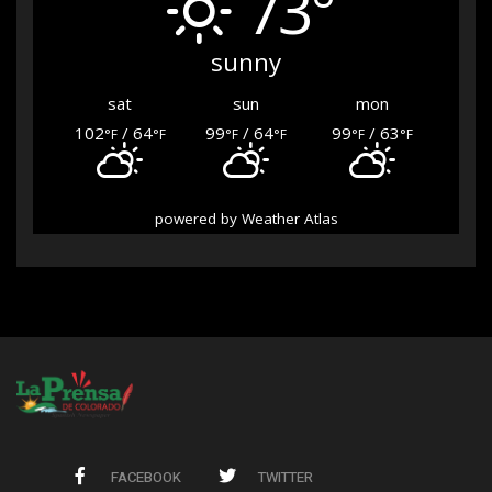
73°
sunny
sat
sun
mon
102
/ 64
99
/ 64
99
/ 63
°F
°F
°F
°F
°F
°F
powered by
Weather Atlas
FACEBOOK
TWITTER