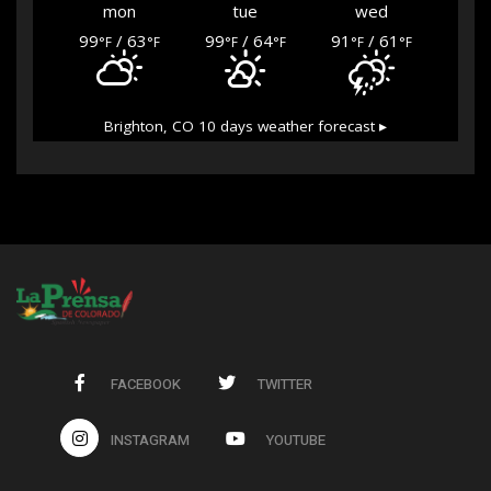
mon
tue
wed
99
/ 63
99
/ 64
91
/ 61
°F
°F
°F
°F
°F
°F
Brighton, CO
10 days weather forecast ▸
FACEBOOK
TWITTER
INSTAGRAM
YOUTUBE