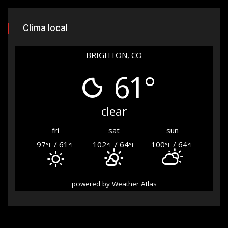
Clima local
BRIGHTON, CO
61°
clear
fri
sat
sun
97
/ 61
102
/ 64
100
/ 64
°F
°F
°F
°F
°F
°F
powered by
Weather Atlas