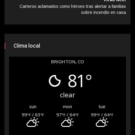
Carteros aclamados como héroes tras alertar a familias
sobre incendio en casa
Clima local
BRIGHTON, CO
81°
clear
sun
mon
tue
99
/ 63
97
/ 64
99
/ 64
°F
°F
°F
°F
°F
°F