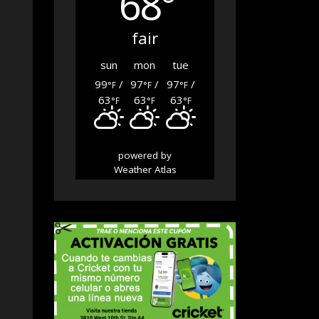
68°
fair
sun
mon
tue
99
/
97
/
97
/
°F
°F
°F
63
63
63
°F
°F
°F
powered by
Weather Atlas