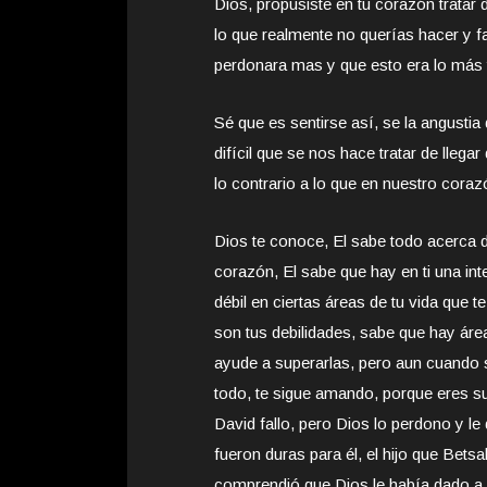
Dios, propusiste en tu corazón tratar 
lo que realmente no querías hacer y fa
perdonara mas y que esto era lo más 
Sé que es sentirse así, se la angustia
difícil que se nos hace tratar de lle
lo contrario a lo que en nuestro cora
Dios te conoce, El sabe todo acerca d
corazón, El sabe que hay en ti una int
débil en ciertas áreas de tu vida que t
son tus debilidades, sabe que hay área
ayude a superarlas, pero aun cuando s
todo, te sigue amando, porque eres s
David fallo, pero Dios lo perdono y 
fueron duras para él, el hijo que Bets
comprendió que Dios le había dado a 