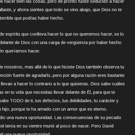
de hacer bien las cosas, pero de pronto fuiste seducido a hacer
llaste, y ahora sientes que todo se vino abajo, que Dios no te
terrible que podías haber hecho.
 de espíritu que conlleva hacer lo que no queremos hacer, se lo
gar delante de Dios con una carga de vergüenza por haber hecho
zón queríamos hacer.
e nosotros, mas allá de lo que hiciste Dios también observa tu
ención fuerte de agradarlo, pero por alguna razón eres bastante
e llevan a hacer lo contrario a lo que quisieras. Dios sabe cuáles
s en tu vida que necesitas llevar delante de Él, para que te
abe TODO de ti, tus defectos, tus debilidades, tu carácter y
u hijo, porque te ha amado con un amor que es eterno.
le dio una nueva oportunidad. Las consecuencias de su pecado
abé tenía en su vientre murió al poco de nacer. Pero David
él una nueva oportunidad.