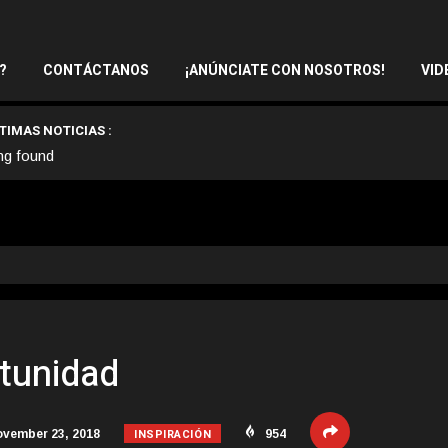
?
CONTÁCTANOS
¡ANÚNCIATE CON NOSOTROS!
VID
TIMAS NOTICIAS :
ng found
tunidad
INSPIRACIÓN
vember 23, 2018
954