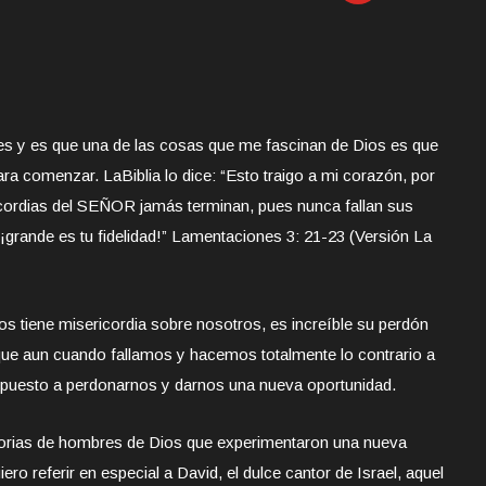
s y es que una de las cosas que me fascinan de Dios es que
ara comenzar. La
Biblia lo dice: “Esto traigo a mi corazón, por
cordias del SEÑOR jamás terminan, pues nunca fallan sus
rande es tu fidelidad!” Lamentaciones 3: 21-23 (Versión La
s tiene misericordia sobre nosotros, es increíble su perdón
ue aun cuando fallamos y hacemos totalmente lo contrario a
spuesto a perdonarnos y darnos una nueva oportunidad.
storias de hombres de Dios que experimentaron una nueva
ro referir en especial a David, el dulce cantor de Israel, aquel