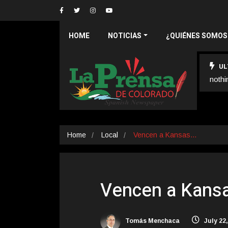
HOME
NOTICIAS
¿QUIÉNES SOMOS
UL
nothi
Home
Local
Vencen a Kansas…
Vencen a Kansa
Tomás Menchaca
July 22,