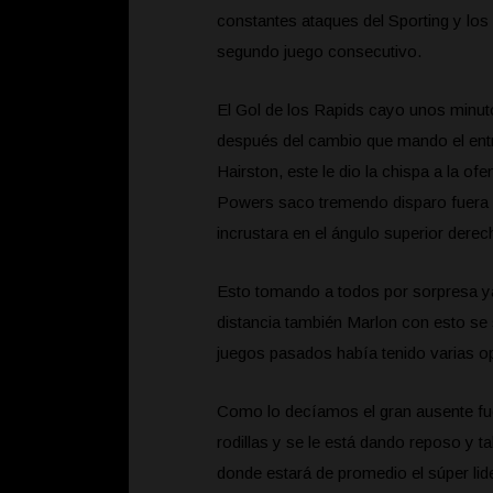
constantes ataques del Sporting y los
segundo juego consecutivo.
El Gol de los Rapids cayo unos minuto
después del cambio que mando el ent
Hairston, este le dio la chispa a la o
Powers saco tremendo disparo fuera d
incrustara en el ángulo superior derec
Esto tomando a todos por sorpresa ya
distancia también Marlon con esto se 
juegos pasados había tenido varias op
Como lo decíamos el gran ausente fu
rodillas y se le está dando reposo y t
donde estará de promedio el súper lid