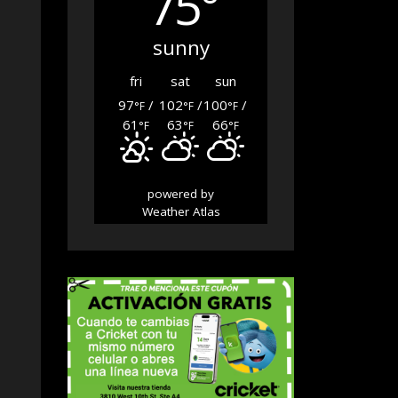
75°
sunny
fri
sat
sun
97
/
102
/
100
/
°F
°F
°F
61
63
66
°F
°F
°F
powered by
Weather Atlas