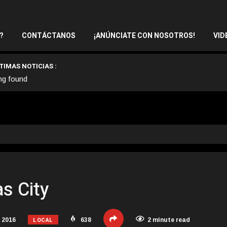
?
CONTÁCTANOS
¡ANÚNCIATE CON NOSOTROS!
VID
TIMAS NOTICIAS :
ng found
s City
LOCAL
 2016
638
2 minute read