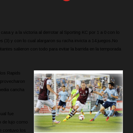
sa y a la victoria al derrotar al Sporting KC por 1 a 0 con lo
 (3) y con lo cual alargaron su racha invicta a 14 juegos.
No
isitantes salieron con todo para evitar la barrida en la temporada
 los Rapids
 aprovecharon
media cancha
cual fue
zo de lujo como
e contuvo los