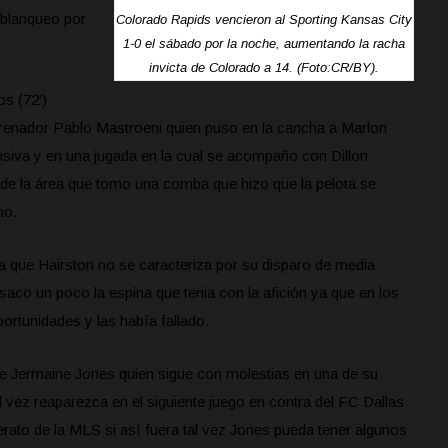
 blanqueo por
Colorado Rapids vencieron al Sporting Kansas City
1-0 el sábado por la noche, aumentando la racha
invicta de Colorado a 14. (Foto:CR/BY).
s (72’)
renador Pablo Mastroeni quien puso en la cancha a Marlon
fensiva y en una jugada en la cual se acompaño con Dillon
e la área que tomo una comba que hizo que la pelota se
ho.
 que Hairston no se caracteriza por su disparo de media
saco un poco la espina que tenia con la afición ya que en los
ortunidades y las había fallado.
e Jermaine Jones quien sigue con molestias en una de su
al vez reaparezca en el siguiente juego en contra del FC Dallas
erato de la MLS si así fuera tal vez Jones pueda tener algunos