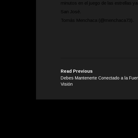
minutos en el juego de las estrellas y
San José.
Tomás Menchaca (@menchaca73).
Read Previous
Debes Mantenerte Conectado a la Fuen
Visión