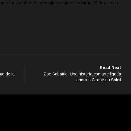
a que fue nombrado como titular esto el próximo 28 de julio en
Read Next
te de la
Zoe Sabattie: Una historia con arte ligada
ahora a Cirque du Soleil