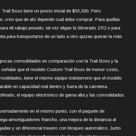
Trail Boss tiene un precio inicial de $55,300. Pero
le, creo que de ahí depende cual debe comprar. Para quellas
a elt rabajo pesado, tal vez eligan la Silverado ZR2 o para
ta para transportarse de un lado a otro quizas queran la más
 pocas comodidades en comparación con la Trail Boss y la
a señalar que el modelo Custom Trail Boss de menor costo,
modidades, tiene el mismo equipo todoterreno que el modelo
arable en capacidad real dentro y fuera de la carretera.
efinado, el equipo electrónico de gama alta y las comodidades.
roximadamente en el mismo punto, con el paquete de
ega amortiguadores Rancho, una mejora de la distancia al
gadas y un diferencial trasero con bloqueo automático. Junto