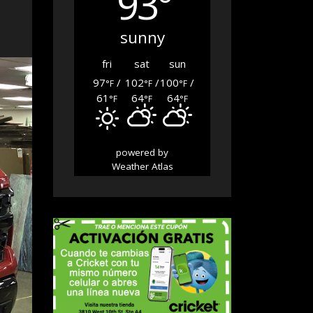
93°
sunny
fri
sat
sun
97
/
102
/
100
/
°F
°F
°F
61
64
64
°F
°F
°F
powered by
Weather Atlas