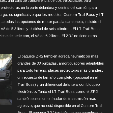
tes, una caja de transferencia de dos velocidades para
 protectoras en la parte delantera y central del camión para
bargo, es significativo que los modelos Custom Trail Boss y LT
 a todas las opciones de motor para la camioneta, incluido el
V8 de 5.3 litros y el diésel de seis cilindros. El LT Trail Boss
ene de serie con, el V8 de 6.2 litros. El ZR2 no tiene otras
El paquete ZR2 también agrega neumáticos más
grandes de 33 pulgadas, amortiguadores adaptables
para todo terreno, placas protectoras más grandes,
un repuesto de tamaño completo (opcional en el
Trail Boss) y un diferencial delantero con bloqueo
electrónico. Tanto el LT Trail Boss como el ZR2
también tienen un enfriador de transmisión más
agresivo, que no está disponible en el Custom Trail
Boss. El paquete ZR2 también agrega parachoques