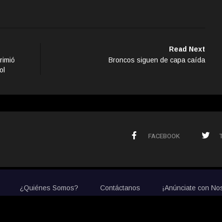
Read Next
rimió
Broncos siguen de capa caída
ol
FACEBOOK
¿Quiénes Somos?
Contáctanos
¡Anúnciate con No
© 2020 La Prensa de Colorado. All Rights Reserved.