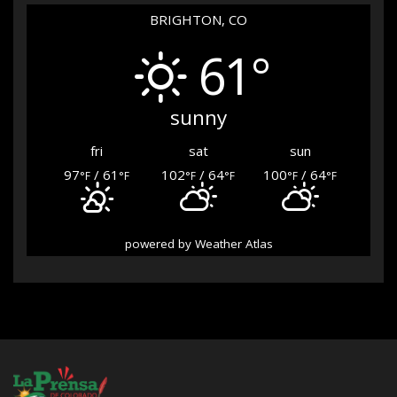
BRIGHTON, CO
61°
sunny
fri
sat
sun
97
/ 61
102
/ 64
100
/ 64
°F
°F
°F
°F
°F
°F
powered by
Weather Atlas