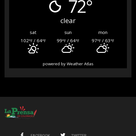
72°
clear
sat
sun
mon
102
/ 64
99
/ 64
97
/ 63
°F
°F
°F
°F
°F
°F
powered by
Weather Atlas
FACEBOOK
TWITTER