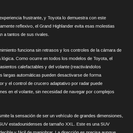
 experiencia frustrante, y Toyota lo demuestra con este
mente reflexivo, el Grand Highlander evita esas molestias
 a tantos de sus rivales.
tenimiento funciona sin retrasos y los controles de la cámara de
a lógica. Como ocurre en todos los modelos de Toyota, el
asientos calefactables y del volante (reactivándolos
ces largas automáticas pueden desactivarse de forma
or y el control de crucero adaptativo por radar puede
nes en el volante, sin necesidad de navegar por complejos
nsmite la sensación de ser un vehículo de grandes dimensiones,
s SUV estadounidenses de tamaño XXL. Este es una SUV
edecible y fácil de maniobrar. La dirección es precisa aunque