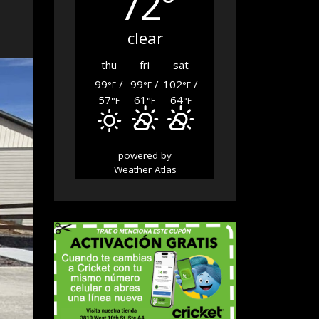
72°
clear
thu
fri
sat
99
/
99
/
102
/
°F
°F
°F
57
61
64
°F
°F
°F
powered by
Weather Atlas