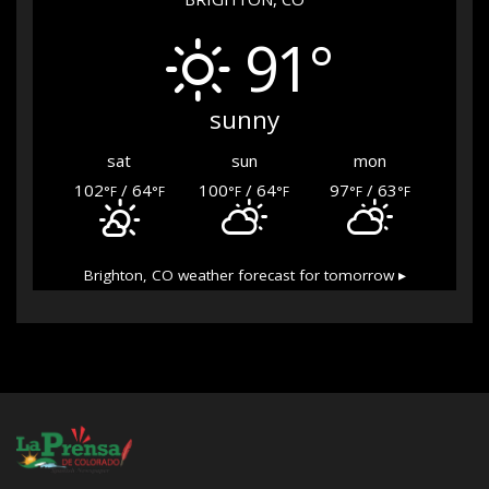
91°
sunny
sat
sun
mon
102
/ 64
100
/ 64
97
/ 63
°F
°F
°F
°F
°F
°F
Brighton, CO
weather forecast for tomorrow ▸