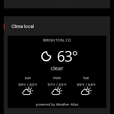
Clima local
BRIGHTON, CO
63°
clear
sun
mon
tue
99
/ 63
97
/ 63
99
/ 64
°F
°F
°F
°F
°F
°F
powered by
Weather Atlas