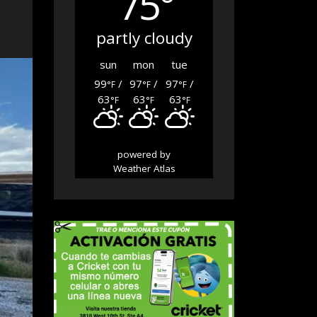
75°
partly cloudy
sun
mon
tue
99
/
97
/
97
/
°F
°F
°F
63
63
63
°F
°F
°F
powered by
Weather Atlas