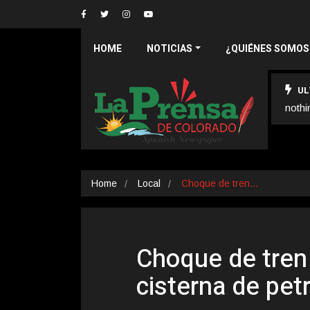
HOME
NOTICIAS
¿QUIÉNES SOMOS
UL
nothi
Home
Local
Choque de tren…
Choque de tren
cisterna de pet