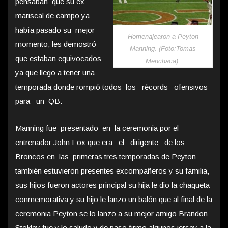
pensaban que su ex
mariscal de campo ya
había pasado su mejor
Homenajearon a Peyton
momento, les demostró
Manning. (Foto:Tomas
que estaban equivocados
Menchaca).
ya que llego a tener una
temporada donde rompió todos los récords ofensivos
para un QB.
Manning fue presentado en la ceremonia por el
entrenador John Fox que era el dirigente de los
Broncos en las primeras tres temporadas de Peyton
también estuvieron presentes excompañeros y su familia,
sus hijos fueron actores principal su hija le dio la chaqueta
conmemorativa y su hijo le lanzo un balón que al final de la
ceremonia Peyton se lo lanzo a su mejor amigo Brandon
Stokley fue y lo saludo y de paso firmo algunos jersey a la