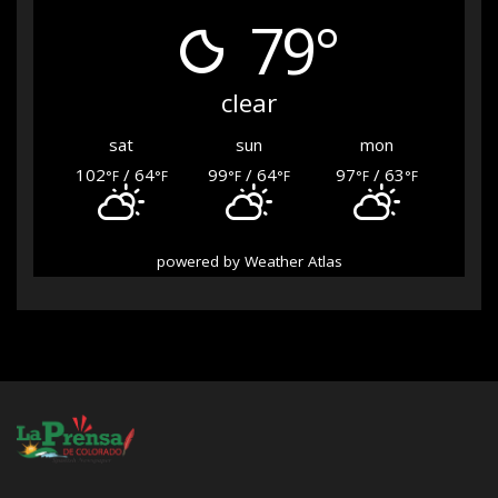
79°
clear
sat
sun
mon
102
/ 64
99
/ 64
97
/ 63
°F
°F
°F
°F
°F
°F
powered by
Weather Atlas