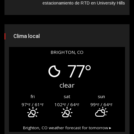
estacionamiento de RTD en University Hills
Clima local
BRIGHTON, CO
77°
clear
fri
sat
sun
97
/ 61
102
/ 64
99
/ 64
°F
°F
°F
°F
°F
°F
Brighton, CO
weather forecast for tomorrow ▸