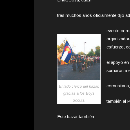
tras muchos años oficialmente dijo ad
evento como
organizador
esfuerzo, c
el apoyo en
sumaron a e
comunitaria,
El lado cívico del bazar,
gracias a los Boys
Scouts.
también al 
Este bazar también