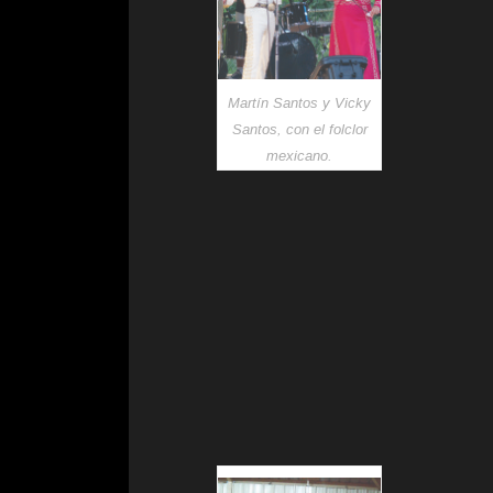
Martín Santos y Vicky
Santos, con el folclor
mexicano.