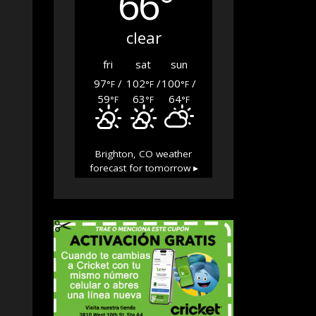
66°
clear
fri
sat
sun
97
/
102
/
100
/
°F
°F
°F
59
63
64
°F
°F
°F
Brighton, CO
weather
forecast for tomorrow ▸