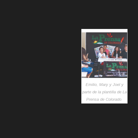
Emilio, Mary y Joel y
parte de la plantilla de La
Prensa de Colorado.