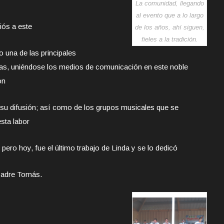
La comunidad, llegando
al evento que a lo largo
iós a este
de los años, ahí siguen,
fieles a la tradición.
 una de las principales
as, uniéndose los medios de comunicación en este noble
on
 su difusión; así como de los grupos musicales que se
sta labor
 pero hoy, fue el último trabajo de Linda y se lo dedicó
Padre Tomás.