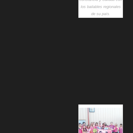
los bailables regionales
de su país.