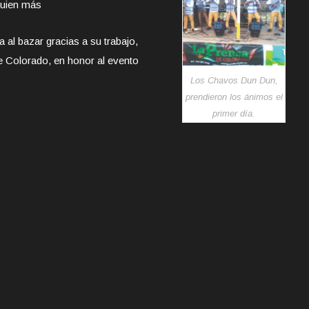
quien más
 al bazar gracias a su trabajo,
 Colorado, en honor al evento
Los Chavos Dun Dun,
prendieron los ánimos el
primer día.