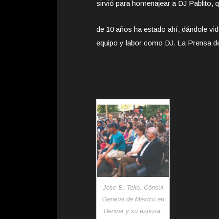
sirvió para homenajear a DJ Pablito, 
de 10 años ha estado ahí, dándole vida
equipo y labor como DJ. La Prensa de
Jose B. Tello, Cónsul
General de México en
Denver y su esposa,