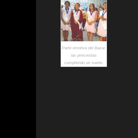
Parte emotiva del Bazar,
las princesitas
cumpliendo un sueño.