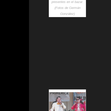
presentes en el bazar.
(Fotos de Germán
González)