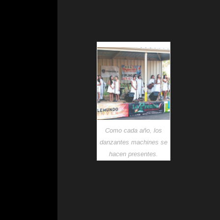
Como cada año, los
danzantes machines se
hacen presentes.