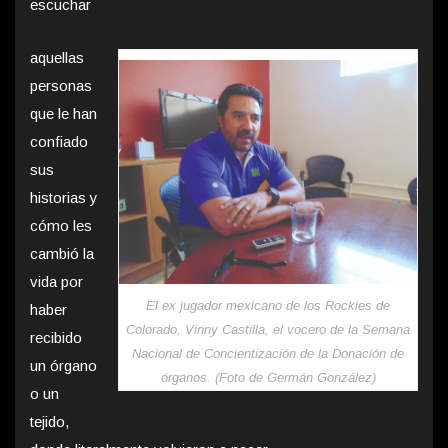
escuchar
aquellas
personas
que le han
confiado
sus
historias y
cómo les
cambió la
vida por
El ex jugador mexicano de los Rockies de
haber
Colorado, Vinny Castilla, el vocero de la Semana
recibido
Nacional de Concientización de la Donación de
un órgano
órganos. (Foto de Germán González)
o un
tejido,