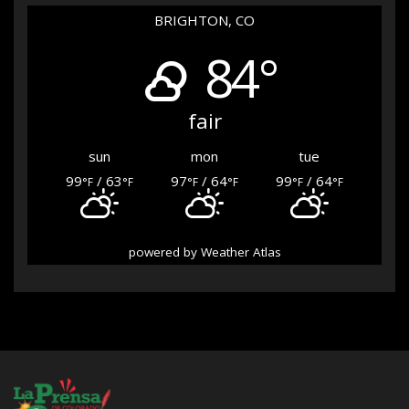
BRIGHTON, CO
84°
fair
sun
mon
tue
99
/ 63
97
/ 64
99
/ 64
°F
°F
°F
°F
°F
°F
powered by
Weather Atlas