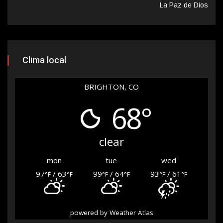
La Paz de Dios
Clima local
BRIGHTON, CO
68°
clear
mon
tue
wed
97
/ 63
99
/ 64
93
/ 61
°F
°F
°F
°F
°F
°F
powered by
Weather Atlas