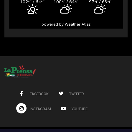
102
/ 64
100
/ 64
97
/ 63
°F
°F
°F
°F
°F
°F
powered by
Weather Atlas
FACEBOOK
TWITTER
INSTAGRAM
YOUTUBE