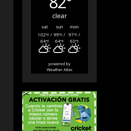
82°
clear
sat
sun
mon
102
/
99
/
97
/
°F
°F
°F
64
64
63
°F
°F
°F
powered by
Weather Atlas