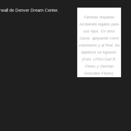
derwall de Denver Dream Center.
Familias hispanas
recibiendo regalos para
sus hijos. En otros
casos, apoyando como
voluntarios y al final, los
objetivos se lograron.
(Foto: LPDC/Joel R.
Flores y Germán
González-Flores).