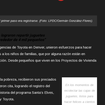
l primer paso era registrarse. (Foto: LPDC/Germán González-Flores).
 lograron repartir juguetes
rededor de 4 mil pequeños”
gencias de Toyota en Denver, unieron esfuerzos para hacer
s a los niños de familias,
que por alguna razón están en
pción. Desde pequeños que viven en los Proyectos de Vivienda
la pobreza, recibieron sus preciados
En los momentos de
ron cita, logrando el registro del
recolectar las cajas de
istoria del programa Santa’s Elves,
juguetes, listos para
y Toyota.
hacer felices a cientos