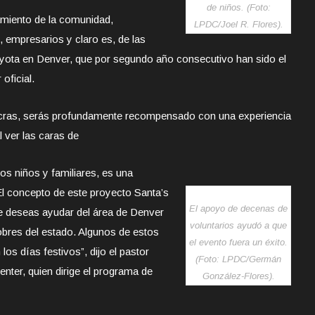
de niños. (Foto:
amiento de la comunidad,
LPDC/Joel R. Flores).
, empresarios y claro es, de las
yota en Denver, que por segundo año consecutivo han sido el
oficial.
lucras, serás profundamente recompensado con una experiencia
l ver las caras de
 los niños y familiares, es una
El concepto de este proyecto Santa’s
El apoyo de decenas de
ue deseas ayudar del área de Denver
voluntarios ayudó a que
obres del estado. Algunos de estos
el evento fuera un éxito.
los días festivos”, dijo el pastor
(Foto: LPDC/Germán
ter, quien dirige el programa de
González-Flores).