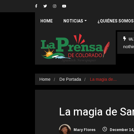
HOME
NOTICIAS
¿QUIÉNES SOMOS
UL
nothi
Home
De Portada
La magia de…
La magia de San
Mary Flores
December 14,