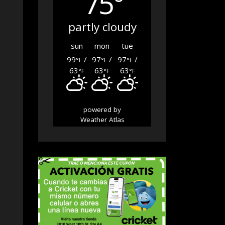
75°
partly cloudy
sun
mon
tue
99
/
97
/
97
/
°F
°F
°F
63
63
63
°F
°F
°F
powered by
Weather Atlas