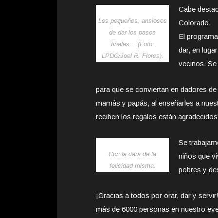
Cabe destac
Los pequeños, ansiosos
Colorado.
de dar los pasos
El programa 
finales… (Foto:
dar, en luga
LPDC/Joel R. Flores).
vecinos. Se 
para que se conviertan en dadores de
mamás y papás, al enseñarles a nuestr
reciben los regalos están agradecidos”,
Se trabajamo
Con la cara de la
niños que vi
felicidad misma.
pobres y de
¡Gracias a todos por orar, dar y serv
más de 6000 personas en nuestro eve