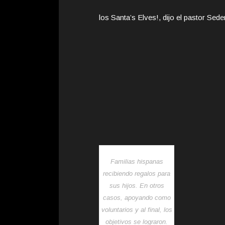
los Santa’s Elves!, dijo el pastor Se
Familias hispanas
recibiendo regalos para
sus hijos. En otros
casos, apoyando como
voluntarios y al final, los
objetivos se lograron.