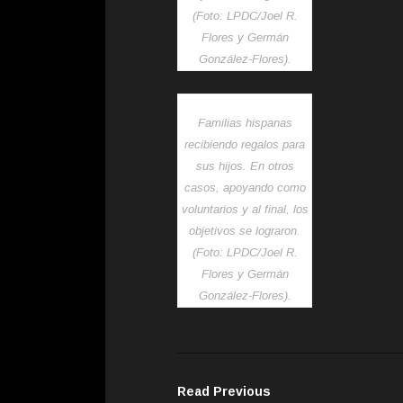
(Foto: LPDC/Joel R.
Flores y Germán
González-Flores).
Familias hispanas
recibiendo regalos para
sus hijos. En otros
casos, apoyando como
voluntarios y al final, los
objetivos se lograron.
(Foto: LPDC/Joel R.
Flores y Germán
González-Flores).
Read Previous