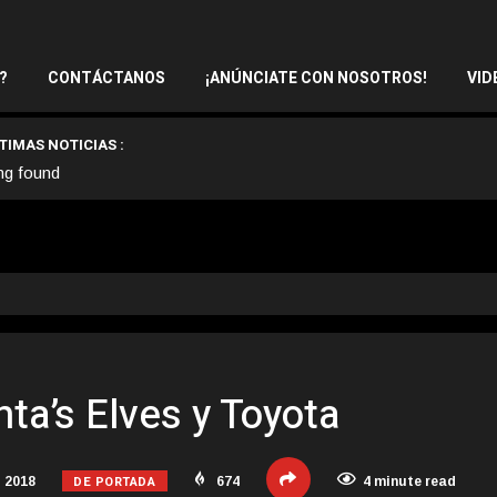
?
CONTÁCTANOS
¡ANÚNCIATE CON NOSOTROS!
VID
TIMAS NOTICIAS :
ng found
ta’s Elves y Toyota
DE PORTADA
 2018
674
4 minute read