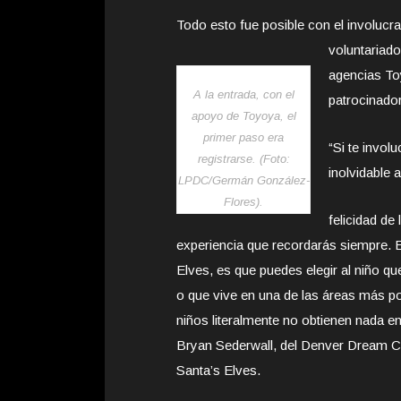
Todo esto fue posible con el involucr
voluntariado
agencias To
A la entrada, con el
patrocinador 
apoyo de Toyoya, el
primer paso era
“Si te invo
registrarse. (Foto:
inolvidable a
LPDC/Germán González-
Flores).
felicidad de
experiencia que recordarás siempre. 
Elves, es que puedes elegir al niño q
o que vive en una de las áreas más p
niños literalmente no obtienen nada en 
Bryan Sederwall, del Denver Dream Cen
Santa’s Elves.