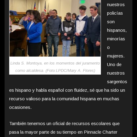
nuestros
policías
son
hispanos,
minorías
o
mujeres.
Linda S. Montoya, en los momentos del juramento
Uno de
como alcaldesa. (Foto:LPDC/Mary A. Flores
)
nuestros
sargentos
es hispano y habla español con fluidez, sé que ha sido un
recurso valioso para la comunidad hispana en muchas
ocasiones.
También tenemos un oficial de recursos escolares que
pasa la mayor parte de su tiempo en Pinnacle Charter