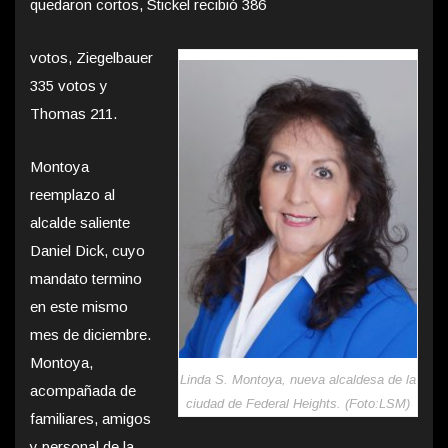
quedaron cortos, Stickel recibió 386
votos, Ziegelbauer
335 votos y
Thomas 211.
Montoya
reemplazo al
alcalde saliente
Daniel Dick, cuyo
mandato termino
en este mismo
mes de diciembre.
Montoya,
Linda S. Montoya, nueva alcaldesa de la
acompañada de
ciudad de Federal Heights. (Foto:LSM)
familiares, amigos
y personal de la