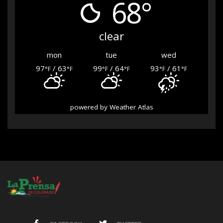
68°
clear
mon
tue
wed
97
/ 63
99
/ 64
93
/ 61
°F
°F
°F
°F
°F
°F
powered by
Weather Atlas