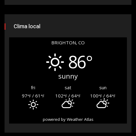
Clima local
BRIGHTON, CO
86°
sunny
fri
sat
sun
97
/ 61
102
/ 64
100
/ 64
°F
°F
°F
°F
°F
°F
powered by
Weather Atlas