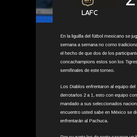
En la liguilla del fútbol mexicano se j
semana a semana no como tradicional
el hecho de que dos de los participa
concachampions estos son los Tigres 
semifinales de este torneo.
Los Diablos enfrentaron al equipo del 
derrotarlos 2 a 1, esto con equipo co
mandado a sus seleccionados naciona
encuentro usted sabe en México se dice
enfrentarán al Pachuca.
Por su parte los de norte sacaron un b