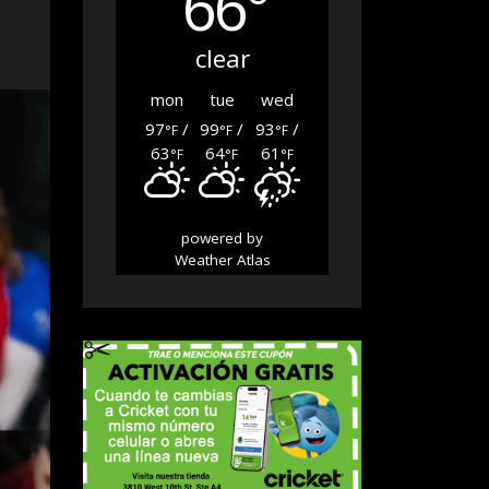
66°
clear
mon
tue
wed
97
/
99
/
93
/
°F
°F
°F
63
64
61
°F
°F
°F
powered by
Weather Atlas