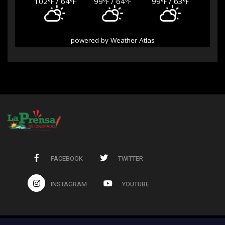
102
/ 64
99
/ 64
99
/ 63
°F
°F
°F
°F
°F
°F
powered by
Weather Atlas
FACEBOOK
TWITTER
INSTAGRAM
YOUTUBE