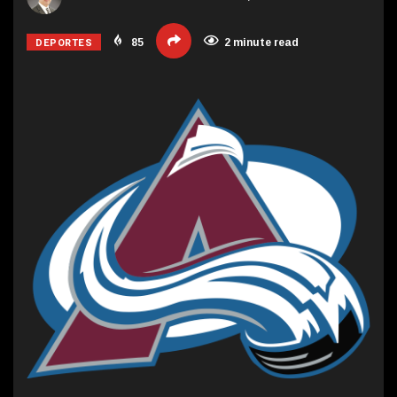
DEPORTES
85
2 minute read