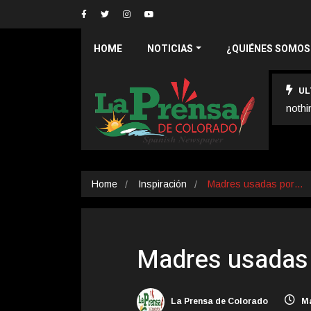
HOME
NOTICIAS
¿QUIÉNES SOMOS
UL
nothi
Home
Inspiración
Madres usadas por…
Madres usadas 
La Prensa de Colorado
Ma