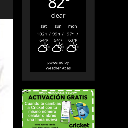
82°
clear
sat
sun
mon
102
/
99
/
97
/
°F
°F
°F
64
64
63
°F
°F
°F
powered by
Weather Atlas