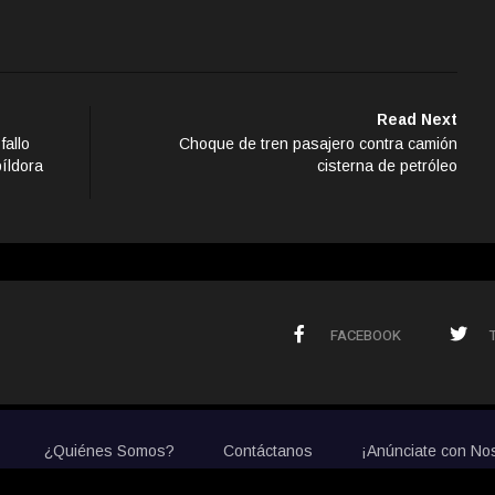
Read Next
allo
Choque de tren pasajero contra camión
píldora
cisterna de petróleo
FACEBOOK
¿Quiénes Somos?
Contáctanos
¡Anúnciate con No
© 2020 La Prensa de Colorado. All Rights Reserved.