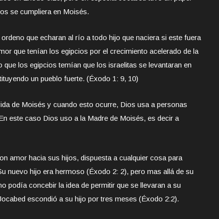
ios se cumpliera en Moisés.
rdeno que echaran al río a todo hijo que naciera si este fuera
mor que tenían los egipcios por el crecimiento acelerado de la
o que los egipcios temían que los israelitas se levantaran en
ituyendo un pueblo fuerte. (Éxodo 1: 9, 10)
 vida de Moisés y cuando esto ocurre, Dios usa a personas
En este caso Dios uso a la Madre de Moisés, es decir a
n amor hacia sus hijos, dispuesta a cualquier cosa para
 Su nuevo hijo era hermoso (Éxodo 2: 2), pero mas allá de su
o podía concebir la idea de permitir que se llevaran a su
Jocabed escondió a su hijo por tres meses (Éxodo 2:2).