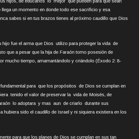
 sus hijos, de educarlos lo mejor que pueden para que sean
llega un momento en donde todo ese sacrificio y esa
unca sabes si en tus brazos tienes al próximo caudillo que Dios
ijo fue el arma que Dios utilizo para proteger la vida de
to que a pesar que la hija de Faraón tomo posesión de
por mucho tiempo, amamantándolo y criándolo (Éxodo 2: 8-
l fundamental para que los propósitos de Dios se cumplan en
biera tenido el valor de preservar la vida de Moisés, de
araón lo adoptara y mas aun de criarlo durante sus
biera sido el caudillo de Israel y ni siquiera existiera en los
amente para que los planes de Dios se cumplan en sus tan