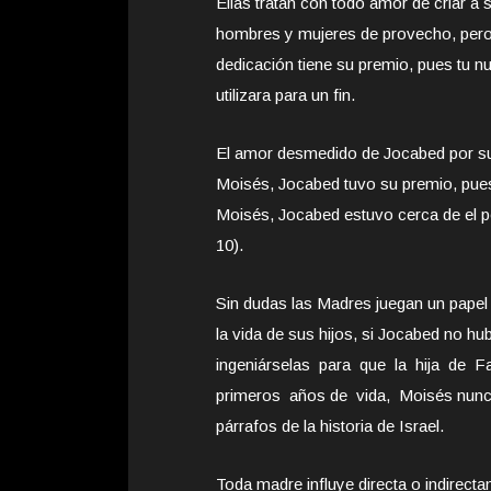
Ellas tratan con todo amor de criar a
hombres y mujeres de provecho, pero 
dedicación tiene su premio, pues tu n
utilizara para un fin.
El amor desmedido de Jocabed por su h
Moisés, Jocabed tuvo su premio, pues
Moisés, Jocabed estuvo cerca de el 
10).
Sin dudas las Madres juegan un pape
la vida de sus hijos, si Jocabed no hu
ingeniárselas para que la hija de F
primeros años de vida, Moisés nunca hu
párrafos de la historia de Israel.
Toda madre influye directa o indirect