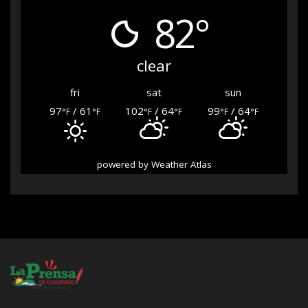
82°
clear
fri
sat
sun
97
/ 61
102
/ 64
99
/ 64
°F
°F
°F
°F
°F
°F
powered by
Weather Atlas