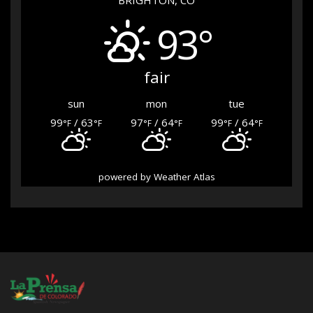
93°
fair
sun
mon
tue
99
/ 63
97
/ 64
99
/ 64
°F
°F
°F
°F
°F
°F
powered by
Weather Atlas