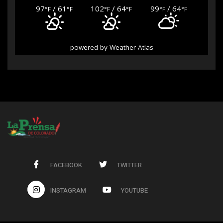
97
/ 61
102
/ 64
99
/ 64
°F
°F
°F
°F
°F
°F
powered by
Weather Atlas
FACEBOOK
TWITTER
INSTAGRAM
YOUTUBE