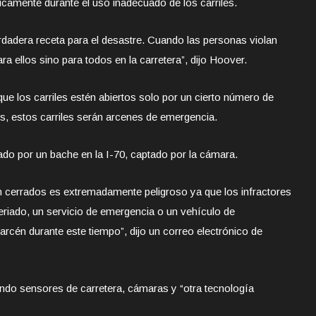
camente durante el uso inadecuado de los carriles.
dadera receta para el desastre. Cuando las personas violan
ra ellos sino para todos en la carretera”, dijo Hoover.
ue los carriles estén abiertos solo por un cierto número de
os, estos carriles serán arcenes de emergencia.
o por un bache en la I-70, captado por la cámara.
n cerrados es extremadamente peligroso ya que los infractores
eriado, un servicio de emergencia o un vehículo de
arcén durante este tiempo”, dijo un correo electrónico de
ando sensores de carretera, cámaras y “otra tecnología