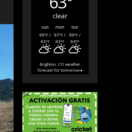
63°
clear
sun
mon
tue
99
/
97
/
99
/
°F
°F
°F
63
63
64
°F
°F
°F
Brighton, CO
weather
forecast for tomorrow ▸