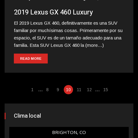
2019 Lexus GX 460 Luxury
El 2019 Lexus GX 460, definitivamente es una SUV
familiar por muchísimas cosas. Primeramente por su
espacio, el SUV es de un tamaño adecuado para una
familia. Esta SUV Lexus GX 460 la (more…)
READ MORE
…
…
1
8
9
10
11
12
15
Clima local
BRIGHTON, CO