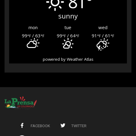
81°
sunny
mon
tue
wed
99
/ 63
99
/ 64
91
/ 61
°F
°F
°F
°F
°F
°F
powered by
Weather Atlas
FACEBOOK
TWITTER