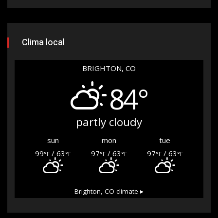
Clima local
BRIGHTON, CO
84°
partly cloudy
sun
mon
tue
99
/ 63
97
/ 63
97
/ 63
°F
°F
°F
°F
°F
°F
Brighton, CO
climate ▸