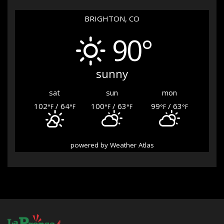
BRIGHTON, CO
90°
sunny
sat
sun
mon
102
/ 64
100
/ 63
99
/ 63
°F
°F
°F
°F
°F
°F
powered by
Weather Atlas