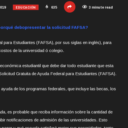
EDUCACIÓN
2019
635
3 minute read
porqué debo
presentar la solicitud FAFSA?
l para Estudiantes (FAFSA), por sus siglas en inglés), para
costos de la universidad ó colegio.
 económica estudiantil que debe dar todo estudiante que esta
 Solicitud Gratuita de Ayuda Federal para Estudiantes (FAFSA).
tar ayuda de los programas federales, que incluye las becas, los
ada, es probable que reciba información sobre la cantidad de
cibir notificaciones de admisión de las universidades. Esto
 pagar y qué escuela satisfará mejor sus necesidades, tanto