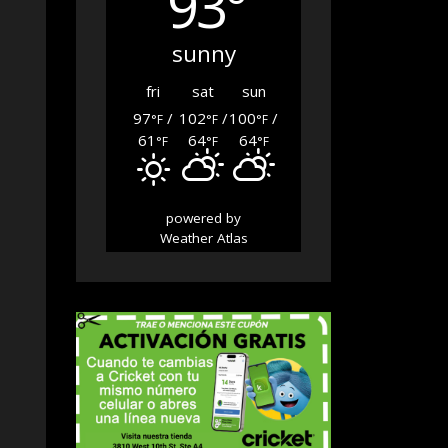
93°
sunny
fri
sat
sun
97
/
102
/
100
/
°F
°F
°F
61
64
64
°F
°F
°F
powered by
Weather Atlas