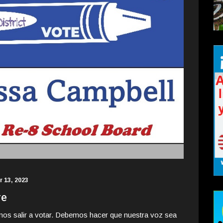
 13, 2023
re
mos salir a votar. Debemos hacer que nuestra voz sea