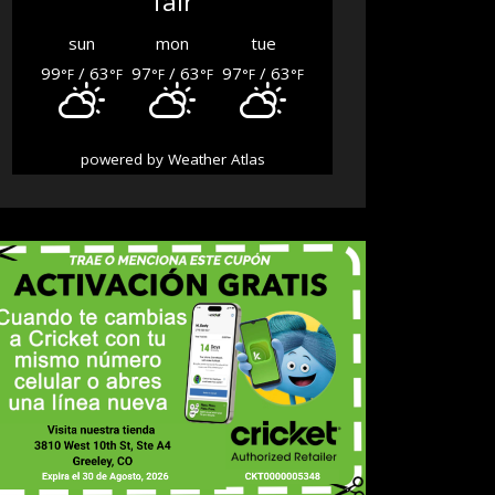
fair
sun
mon
tue
99
/ 63
97
/ 63
97
/ 63
°F
°F
°F
°F
°F
°F
powered by
Weather Atlas