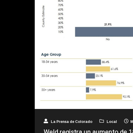
La Prensa de Colorado
Local
M
Weld registra un aumento de 1