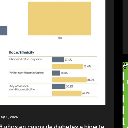
ay 1, 2026
8 años en casos de diabetes e hiperte