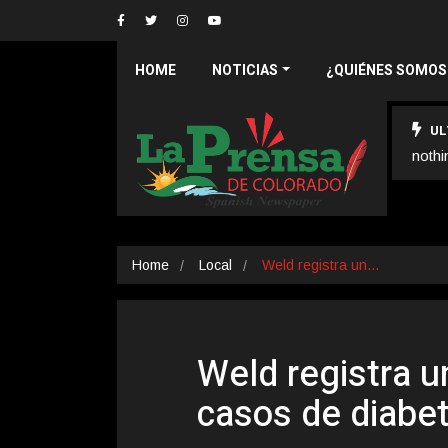
HOME
NOTICIAS
¿QUIÉNES SOMOS
UL
nothi
Home
Local
Weld registra un…
Weld registra 
casos de diabet