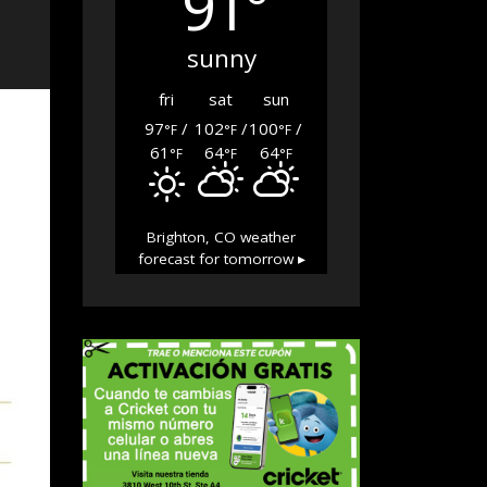
91°
sunny
fri
sat
sun
97
/
102
/
100
/
°F
°F
°F
61
64
64
°F
°F
°F
Brighton, CO
weather
forecast for tomorrow ▸