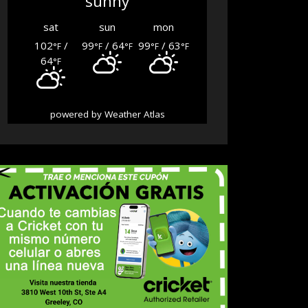
sunny
sat
sun
mon
102
/
99
/ 64
99
/ 63
°F
°F
°F
°F
°F
64
°F
powered by
Weather Atlas